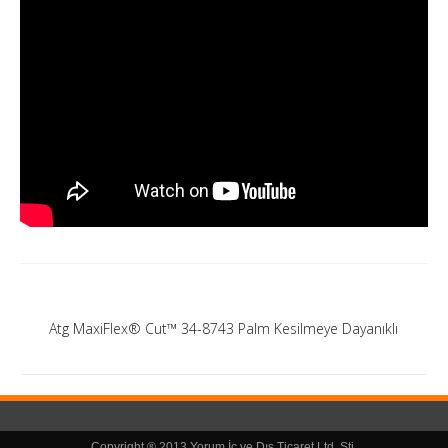
Atg MaxiFlex® Cut™ 34-8743 Palm Kesilmeye Dayanıklı
Copyright ® 2013 Yorum İç ve Dış Ticaret Ltd. Şti.