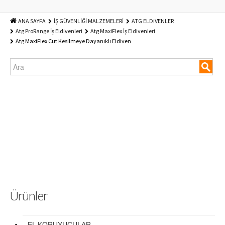
ANA SAYFA
İŞ GÜVENLİĞİ MALZEMELERİ
ATG ELDiVENLER
Atg ProRange İş Eldivenleri
Atg MaxiFlex İş Eldivenleri
Atg MaxiFlex Cut Kesilmeye Dayanıklı Eldiven
Ürünler
EL KORUYUCULAR