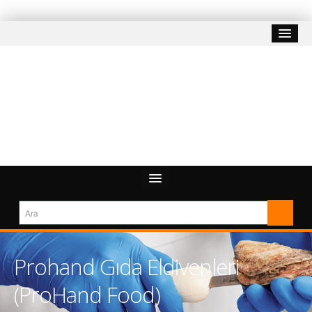
Prohand Gıda Eldivenleri
(ProHand Food)