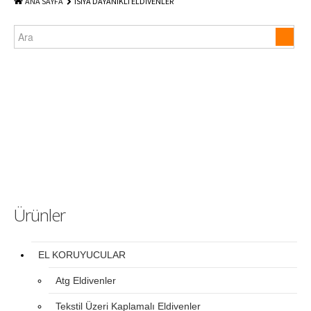
ANA SAYFA
ISIYA DAYANIKLI ELDİVENLER
Ürünler
EL KORUYUCULAR
Atg Eldivenler
Tekstil Üzeri Kaplamalı Eldivenler