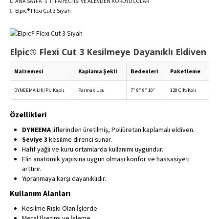
ANA SAYFA
iTFAiYECi ISI VE ALEVDEN KORUYUCULAR
Elpic® Flexi Cut 3 Siyah
Elpic® Flexi Cut 3 Kesilmeye Dayanıklı Eldiven
Malzemesi
Kaplama Şekli
Bedenleri
Paketleme
DYNEEMA Lifi/PU Kaplı
Parmak Ucu
7″ 8″ 9″ 10″
120 Çift/Koli
Özellikleri
DYNEEMA
liflerinden üretilmiş, Poliüretan kaplamalı eldiven.
Seviye 3
kesilme direnci sunar.
Hafif yağlı ve kuru ortamlarda kullanımı uygundur.
Elin anatomik yapısına uygun olması konfor ve hassasiyeti
arttırır.
Yıpranmaya karşı dayanıklıdır.
Kullanım Alanları
Kesilme Riski Olan İşlerde
Metal Üretimi ve İşleme